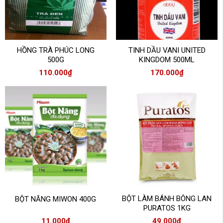
HỒNG TRÀ PHÚC LONG
TINH DẦU VANI UNITED
500G
KINGDOM 500ML
110.000
₫
170.000
₫
BỘT LÀM BÁNH BÔNG LAN
BỘT NĂNG MIWON 400G
PURATOS 1KG
11.000
₫
49.000
₫