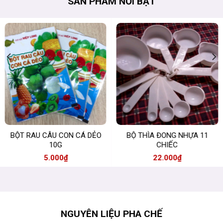
SẢN PHẨM NỔI BẬT
BÌNH LẮC PHA CHẾ INOX
PHÔ MAI MOZZARELLA
COCKTAIL SHAKER 530ML
ALPINETTA ĐỨC 1.5KG
120.000
₫
225.000
₫
NGUYÊN LIỆU PHA CHẾ