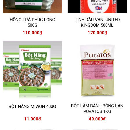
HỒNG TRÀ PHÚC LONG
TINH DẦU VANI UNITED
500G
KINGDOM 500ML
110.000
₫
170.000
₫
BỘT LÀM BÁNH BÔNG LAN
BỘT NĂNG MIWON 400G
PURATOS 1KG
11.000
₫
49.000
₫