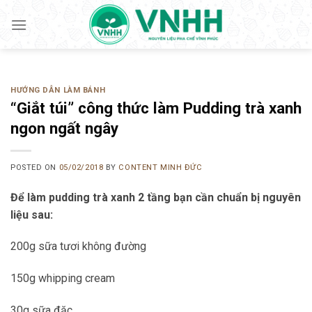
Skip
to
content
HƯỚNG DẪN LÀM BÁNH
“Giắt túi” công thức làm Pudding trà xanh
ngon ngất ngây
POSTED ON
05/02/2018
BY
CONTENT MINH ĐỨC
Để làm pudding trà xanh 2 tầng bạn cần chuẩn bị nguyên
liệu sau:
200g sữa tươi không đường
150g whipping cream
30g sữa đặc