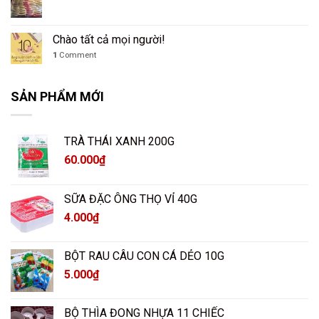
Chào tất cả mọi người!
1
Comment
SẢN PHẨM MỚI
TRÀ THÁI XANH 200G
60.000
₫
SỮA ĐẶC ÔNG THỌ VỈ 40G
4.000
₫
BỘT RAU CÂU CON CÁ DẺO 10G
5.000
₫
BỘ THÌA ĐONG NHỰA 11 CHIẾC